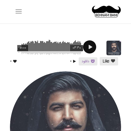
00:00
03:30
۰
۰
Like
دانلود